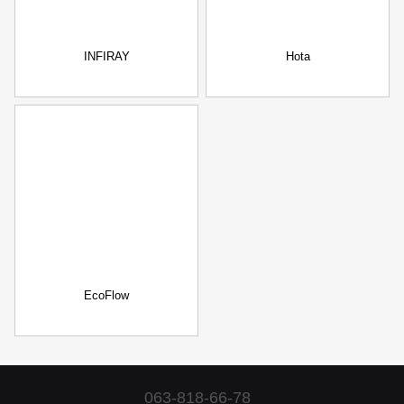
INFIRAY
Hota
EcoFlow
063-818-66-78