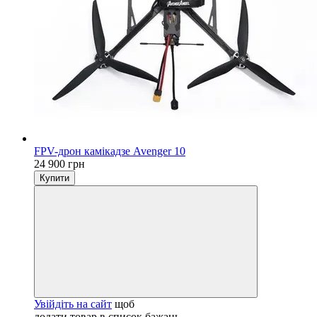
FPV-дрон камікадзе Avenger 10
24 900 грн
Купити
Увійдіть на сайт
щоб
додати товар в список бажань