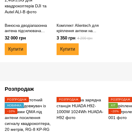
Виносна дводіапазонна
Комплект Alientech для
антена підсилювача
кріплення антени на
сигналу ALIENTECH DUO
контролер DJI
32 000 грн
3 350 грн
4 200 грн
II 2,4G/5,8G для
квадрокоптерів DJI та
Купити
Купити
Autel
Розпродаж
РОЗПРОДАЖ
РОЗПРОДАЖ
РОЗПРОДАЖ
НОВИНКА
ХІТ
−10%
−20%