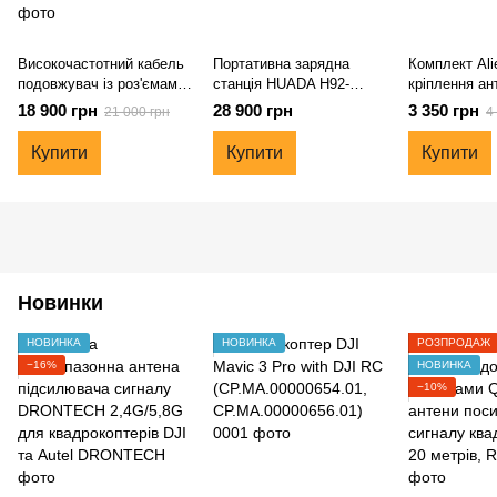
Високочастотний кабель
Портативна зарядна
Комплект Ali
подовжувач із роз'ємами
станція HUADA H92-
кріплення ан
QMA під антени
1000W 1024Wh
контролер DJ
18 900 грн
28 900 грн
3 350 грн
21 000 грн
4
посилення сигналу
квадрокоптера, 20 метрів,
Купити
Купити
Купити
RG-8
Новинки
НОВИНКА
НОВИНКА
РОЗПРОДАЖ
−16%
НОВИНКА
−10%