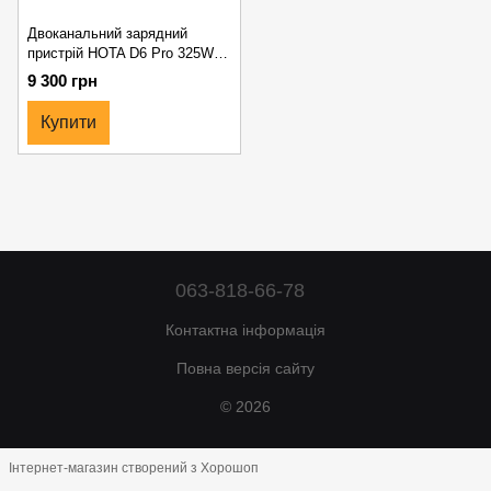
Двоканальний зарядний
пристрій HOTA D6 Pro 325W
15A 1-6S ACDC Smart Charger
9 300 грн
з бездротовою зарядкою
Купити
063-818-66-78
Контактна інформація
Повна версія сайту
© 2026
Інтернет-магазин створений з Хорошоп