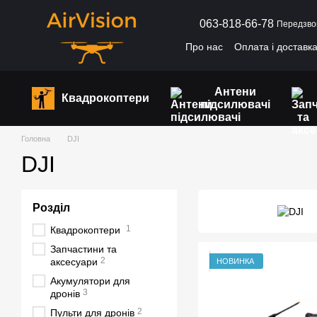
Перейти до основного контенту
063-818-66-78
Передзво
Про нас
Оплата і доставк
Антени
Квадрокоптери
підсилювачі
Головна
DJI
DJI
Розділ
1
Квадрокоптери
Запчастини та
2
аксесуари
НОВИНКА
Акумулятори для
3
дронів
2
Пульти для дронів