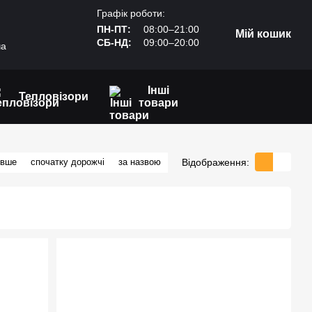
Графік роботи:
ПН-ПТ:
08:00–21:00
Мій кошик
СБ-НД:
09:00–20:00
ча
Інші
Тепловізори
товари
Відображення:
евше
спочатку дорожчі
за назвою