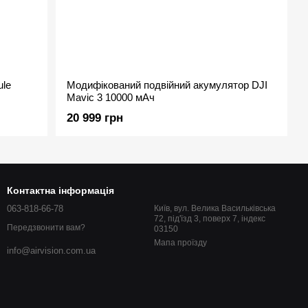
ule
Модифікований подвійний акумулятор DJI
Mavic 3 10000 мАч
20 999 грн
Контактна інформація
063-818-66-78
Київ, вул. Велика Васильківська
72, під'їзд 3, поверх 7, індекс
Передзвонити вам?
03150
Мапа проїзду
info@airvision.com.ua