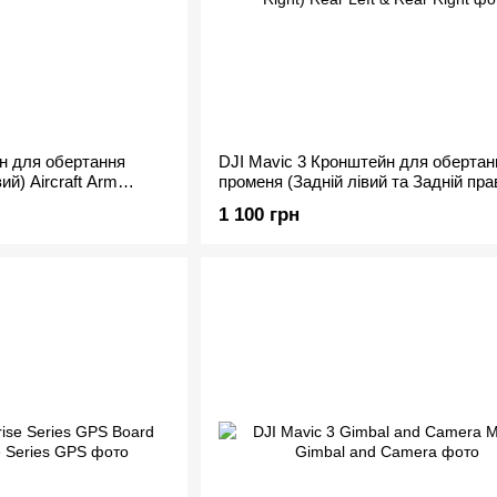
н для обертання
DJI Mavic 3 Кронштейн для обертан
ий) Aircraft Arm
променя (Задній лівий та Задній пра
t)
Aircraft Arm Rotating Axis (Rear Left 
1 100 грн
Right)