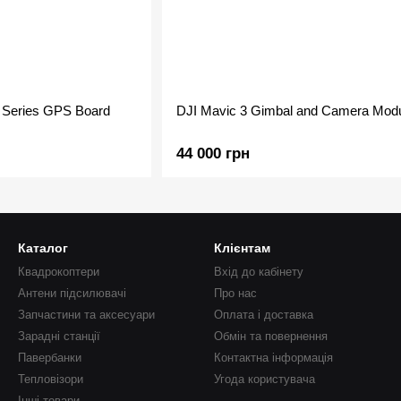
e Series GPS Board
DJI Mavic 3 Gimbal and Camera Mod
44 000 грн
Каталог
Клієнтам
Квадрокоптери
Вхід до кабінету
Антени підсилювачі
Про нас
Запчастини та аксесуари
Оплата і доставка
Зарадні станції
Обмін та повернення
Павербанки
Контактна інформація
Тепловізори
Угода користувача
Інші товари