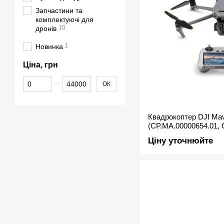
Запчастини та
комплектуючі для
10
дронів
1
Новинка
Ціна, грн
Від Ціна, грн
До Ціна, грн
ОК
Квадрокоптер DJI Mavi
(CP.MA.00000654.01, 
Ціну уточнюйте