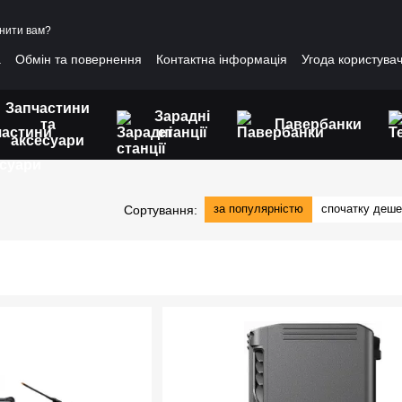
нити вам?
а
Обмін та повернення
Контактна інформація
Угода користува
Запчастини
Зарадні
та
Павербанки
станції
аксесуари
за популярністю
спочатку деш
Сортування: