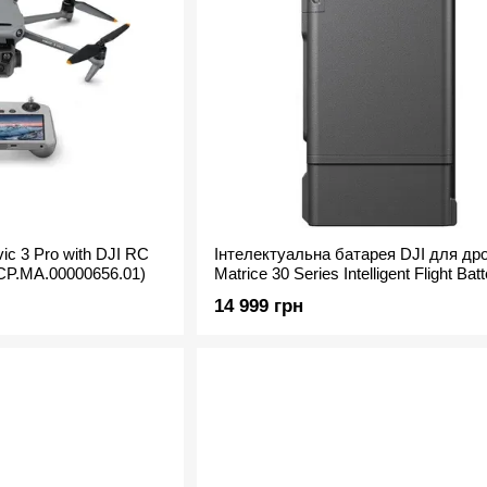
c 3 Pro with DJI RC
Інтелектуальна батарея DJI для др
CP.MA.00000656.01)
Matrice 30 Series Intelligent Flight Batt
ion 6S (CP.EN.00000369.02)
14 999 грн