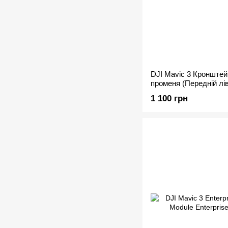
DJI Mavic 3 Кронштей
променя (Передній лів
Rotating Axis (Front Lef
1 100 грн