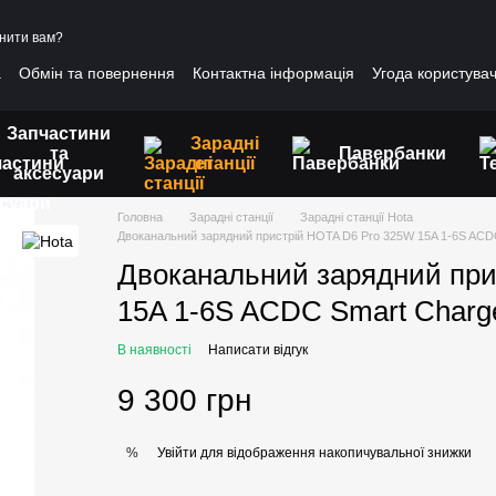
нити вам?
а
Обмін та повернення
Контактна інформація
Угода користува
Запчастини
Зарадні
та
Павербанки
станції
аксесуари
Головна
Зарадні станції
Зарадні станції Hota
Двоканальний зарядний пристрій HOTA D6 Pro 325W 15A 1-6S ACD
Двоканальний зарядний при
15A 1-6S ACDC Smart Charg
В наявності
Написати відгук
9 300 грн
Увійти
для відображення накопичувальної знижки
%