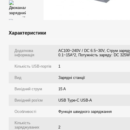
Характеристики
Додаткова
AC100~240V / DC 6.5~30V, Струм заряд
інформація
0.1~15A*2, Потужність заряду: DC 325W
Кількість USB-портів
1
Вид
Зарядні станції
Вихідний струм
15 A
Вихідний роз'єм
USB Type-C USB-A
Особливості
Функція швидкого заряджання
Кількість
заряджуваних
2