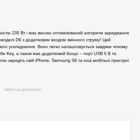
істю 235 Вт і має високо оптимізований алгоритм заряджання
 моделі D6 з додатковим входом змінного струму! Цей
вого ускладнення. Воно легко налаштовується завдяки чіткому
tle Key, а також має додатковий бонус – порт USB 5 В та
гко зарядіть свій iPhone, Samsung S8 та інші мобільні пристрої
Увійти за допомогою