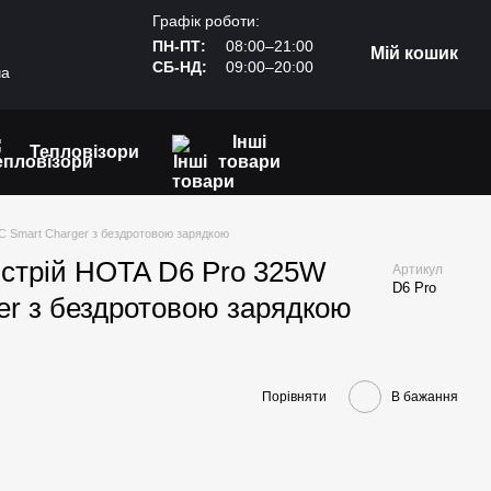
Графік роботи:
ПН-ПТ:
08:00–21:00
Мій кошик
СБ-НД:
09:00–20:00
ча
Інші
Тепловізори
товари
C Smart Charger з бездротовою зарядкою
стрій HOTA D6 Pro 325W
Артикул
D6 Pro
er з бездротовою зарядкою
Порівняти
В бажання