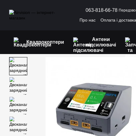
Перейти до основного контенту
063-818-66-78
Передзво
Про нас
Оплата і доставк
Антени
Квадрокоптери
підсилювачі