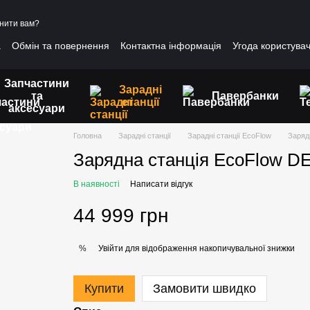
нити вам?
а
Обмін та повернення
Контактна інформація
Угода користува
Запчастини
Зарадні
та
Павербанки
станції
аксесуари
Головна
Зарадні станції
Зарадні станції EcoFlow
Заряд
Зарядна станція EcoFlow D
В наявності
Написати відгук
44 999 грн
Увійти
для відображення накопичувальної знижки
%
Купити
Замовити швидко