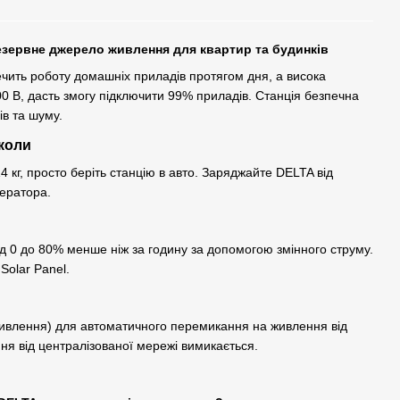
езервне джерело живлення для квартир та будинків
ечить роботу домашніх приладів протягом дня, а висока
0 В, дасть змогу підключити 99% приладів. Станція безпечна
в та шуму.
-коли
 кг, просто беріть станцію в авто. Заряджайте DELTA від
нератора.
д 0 до 80% менше ніж за годину за допомогою змінного струму.
Solar Panel.
ивлення) для автоматичного перемикання на живлення від
ння від централізованої мережі вимикається.