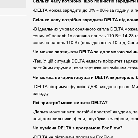
Скільки часу потрібно, щоб повністю зарядити 
-DELTA можна зарядити до 0% ~ 80% за годину, а п
Скільки часу потрібно зарядити DELTA від соня
-В ідеальних умовах сонячного світла DELTA можн
сонячної панелі: 1x сонячна панель 110 Вт: 14-28 г
сонячна панель 110 Вт (послідовно): 5-10 год; Соня
Чи можна заряджати DELTA за допомогою змінн
-Так. У цій ситуації DELTA надасть пріоритет зар
постійним струмом, коли заряджання змінним стру
Чи можна використовувати DELTA як джерело 
-DELTA підтримує функцію ДБЖ вихідного рівня. Ми
випадку.
Які пристрої може живити DELTA?
-Дельта може живити потрібні пристрої як удома, та
печі, холодильники, фени, ноутбуки, телефони, сков
Чи сумісна DELTA з програмою EcoFlow?
-DELTA не підтримує програму EcoFlow.