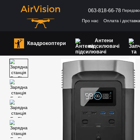
Перейти до основного контенту
063-818-66-78
Передзво
Про нас
Оплата і доставк
Антени
Квадрокоптери
підсилювачі