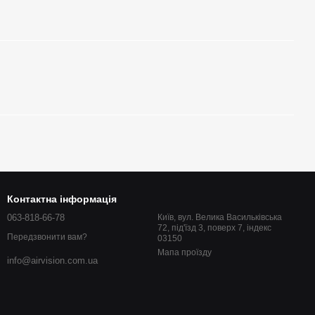
Контактна інформація
063-818-66-78
Київ, вул. Велика Васильківська
72, під'їзд 3, поверх 7, індекс
Передзвонити вам?
03150
Мапа проїзду
info@airvision.com.ua