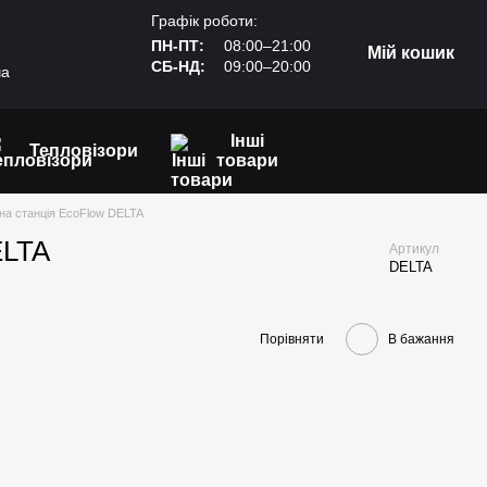
Графік роботи:
ПН-ПТ:
08:00–21:00
Мій кошик
СБ-НД:
09:00–20:00
ча
Інші
Тепловізори
товари
на станція EcoFlow DELTA
ELTA
Артикул
DELTA
Порівняти
В бажання