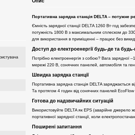
Опис
Портативна зарядна станція DELTA – потужне р
Ємність зарядної станції DELTA 1260 Вт·год забезп
потужність 1800 В з максимальним сплеском до 330
для використання в приміщенні – працює без викиді
Доступ до електроенергії будь-де та будь
ористувача
Потрібно електроенергія з собою? Вага зарядної –14
мережі 220 В, сонячних панелей, автомобіля та ге
Швидка зарядка станції
Портативна зарядна станція DELTA заряджається ві
Та протягом 4 годин від сонячних панелей EcoFlow 
Готова до надзвичайних ситуацій
Використовуйте DELTA як EPS (аварійне джерело ж
портативної зарядної станції, коли електропостача
Поширені запитання