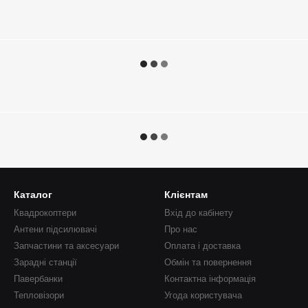
Каталог
Клієнтам
Квадрокоптери
Вхід до кабінету
Антени підсилювачі
Про нас
Запчастини та аксесуари
Оплата і доставка
Зарадні станції
Обмін та повернення
Павербанки
Контактна інформація
Тепловізори
Угода користувача