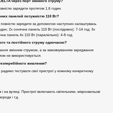
DELTA через порт змінного струму?
овністю зарядити протягом 1,6 годин.
чних панелей потужністю 110 Вт?
а повністю зарядити за допомогою наступних налаштувань
один; 2x сонячна панель 110 Вт (послідовно): 7-14 год; 3x
чна панель 4x 110 Вт (паралельно): 4-8 год.
ого та постійного струму одночасно?
яджання змінним струмом, а за замовчуванням заряджання
мом не використовується.
безперебійного живлення?
 радимо тестувати свої пристрої у кожному конкретному
к і на вулиці. Пристрої включають світильники, мікрохвильові
ороди і т.д.