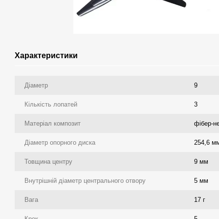
Характеристики
Діаметр
9
Кількість лопатей
3
Матеріал композит
фібер-н
Діаметр опорного диска
254,6 м
Товщина центру
9 мм
Внутрішній діаметр центрального отвору
5 мм
Вага
17 г
Крок
5