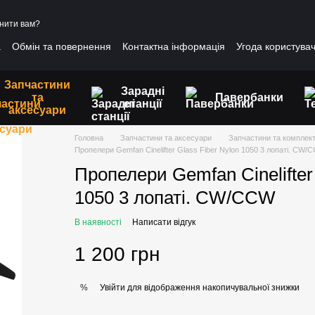
нити вам?
а
Обмін та повернення
Контактна інформація
Угода користува
Запчастини
Зарадні
та
Павербанки
станції
аксесуари
Головна
Запчастини та аксесуари
Запчастини та комплект
Пропелери Gemfan Cinelifter Glass Fiber Nylon 1050 3 лопаті. CW/
Пропелери Gemfan Cinelifter
1050 3 лопаті. CW/CCW
В наявності
Написати відгук
1 200 грн
Увійти
для відображення накопичувальної знижки
%