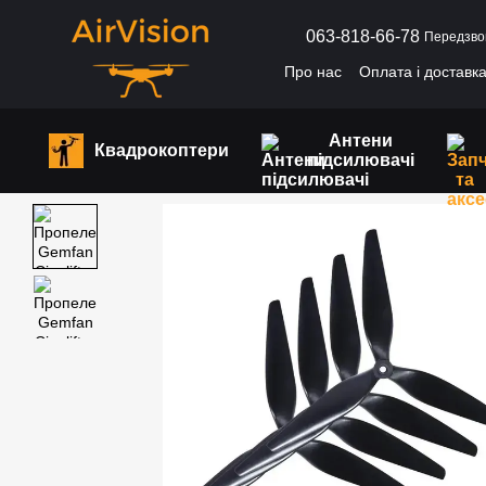
Перейти до основного контенту
063-818-66-78
Передзво
Про нас
Оплата і доставк
Антени
Квадрокоптери
підсилювачі