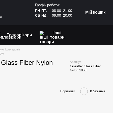
Графік роботи:
ПН-ПТ:
08:00–21:00
Мій кошик
СБ-НД:
09:00–20:00
ча
Інші
Тепловізори
товари
уючі для дронів
CCW
 Glass Fiber Nylon
Артикул
Cinelifter Glass Fiber
Nylon 1050
Порівняти
В бажання