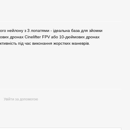
ого нейлону з 3 лопатями - ідеальна база для зйомки
ових дронах Cinelifter FPV або 10-дюймових дронах
тивність під час виконання жорстких маневрів.
Увійти за допомогою