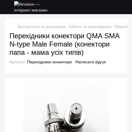
Запчастини та аксесуари
Кабелі та перехідники
Перехідн
Перехідники конектори QMA SMA
N-type Male Female (конектори
папа - мама усіх типів)
Артикул:
Перехідники конектори
Написати відгук