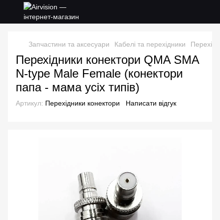
Запчастини та аксесуари
Кабелі та перехідники
Перехідн
Перехідники конектори QMA SMA
N-type Male Female (конектори
папа - мама усіх типів)
Артикул:
Перехідники конектори
Написати відгук