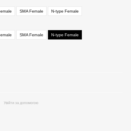
emale
SMA Female
N-type Female
emale
SMA Female
N-type Female
Увійти за допомогою