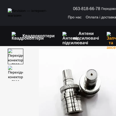
Перейти до основного контенту
063-818-66-78
Передзво
Про нас
Оплата і доставк
Антени
Квадрокоптери
підсилювачі