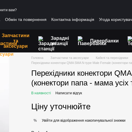
нити вам?
а
Обмін та повернення
Контактна інформація
Угода користува
Запчастини
Зарадні
та
Павербанки
станції
аксесуари
Головна
Запчастини та аксесуари
Кабелі та перехідники
Перехідники конектори QMA SMA N-type Male Female (конектори пап
Перехідники конектори QMA
(конектори папа - мама усіх 
В наявності
Написати відгук
Ціну уточнюйте
Увійти
для відображення накопичувальної знижки
%