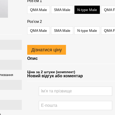
Роз'єм 1
QMA Male
SMA Male
N-type Male
QMA F
Роз'єм 2
QMA Male
SMA Male
N-type Male
QMA F
Дізнатися ціну
Опис
Ціна за 2 штуки (комплект)
улювання
Новий відгук або коментар
й