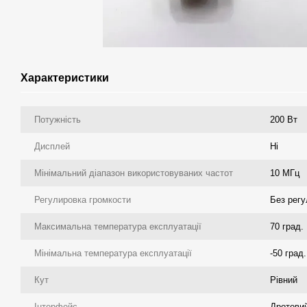
Характеристики
Потужність
200 Вт
Дисплей
Ні
Мінімальний діапазон використовуваних частот
10 МГц
Регулировка громкости
Без рег
Максимальна температура експлуатації
70 град.
Мінімальна температура експлуатації
-50 град.
Кут
Рівний
Інтерфейс
Дротови