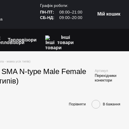
Графік роботи:
ПН-ПТ:
08:00–21:00
Мій кошик
СБ-НД:
09:00–20:00
ча
Інші
Тепловізори
товари
а - мама усіх типів)
 SMA N-type Male Female
Артикул
Перехідники
типів)
конектори
Порівняти
В бажання