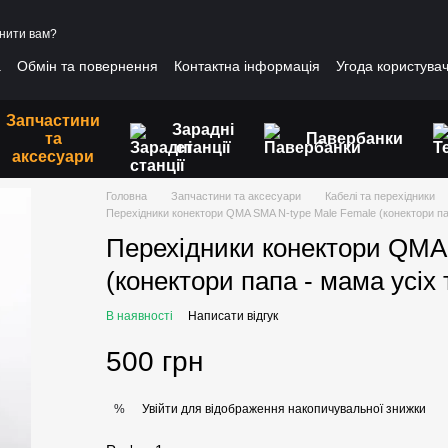
нити вам?
а
Обмін та повернення
Контактна інформація
Угода користува
Запчастини
Зарадні
та
Павербанки
станції
аксесуари
Головна
Запчастини та аксесуари
Кабелі та перехідники
Перехідники конектори QMA SMA N-type Male Female (конектори пап
Перехідники конектори QMA
(конектори папа - мама усіх 
В наявності
Написати відгук
500 грн
Увійти
для відображення накопичувальної знижки
%