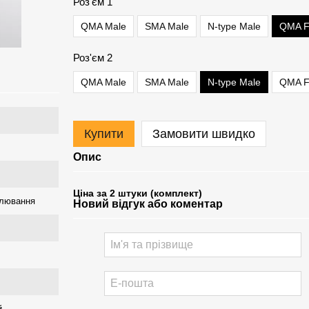
Роз'єм 1
QMA Male
SMA Male
N-type Male
QMA F
Роз'єм 2
QMA Male
SMA Male
N-type Male
QMA F
Купити
Замовити швидко
Опис
Ціна за 2 штуки (комплект)
улювання
Новий відгук або коментар
й