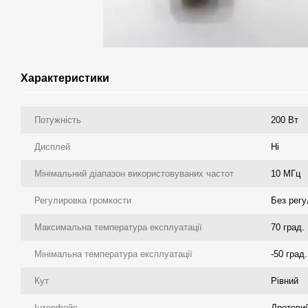
Характеристики
Потужність
200 Вт
Дисплей
Ні
Мінімальний діапазон використовуваних частот
10 МГц
Регулировка громкости
Без рег
Максимальна температура експлуатації
70 град.
Мінімальна температура експлуатації
-50 град.
Кут
Рівний
Інтерфейс
Дротови