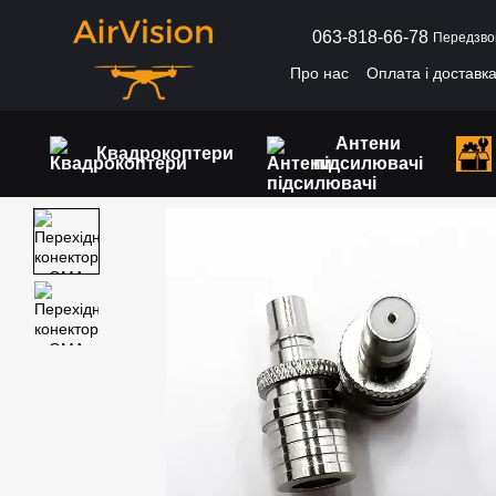
Перейти до основного контенту
063-818-66-78
Передзво
Про нас
Оплата і доставк
Антени
Квадрокоптери
підсилювачі