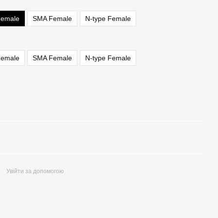
emale
SMA Female
N-type Female
emale
SMA Female
N-type Female
Увійти за допомогою