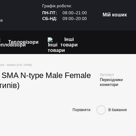
Графік роботи:
ПН-ПТ:
08:00–21:00
Мій кошик
СБ-НД:
09:00–20:00
ча
Інші
Тепловізори
товари
а - мама усіх типів)
 SMA N-type Male Female
Артикул
Перехідники
типів)
конектори
Порівняти
В бажання