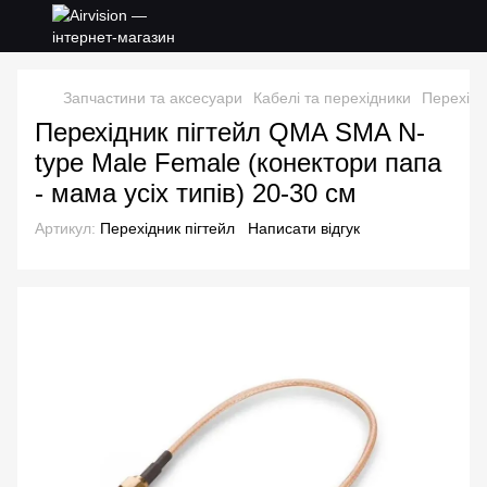
Запчастини та аксесуари
Кабелі та перехідники
Перехідн
Перехідник пігтейл QMA SMA N-
type Male Female (конектори папа
- мама усіх типів) 20-30 см
Артикул:
Перехідник пігтейл
Написати відгук