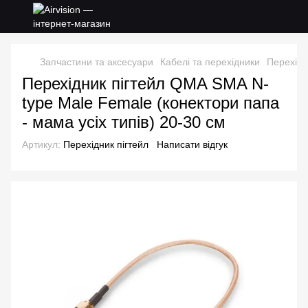
Запчастини та аксесуари
Кабелі та перехідники
Перехідн
Перехідник пігтейл QMA SMA N-
type Male Female (конектори папа
- мама усіх типів) 20-30 см
Артикул:
Перехідник пігтейл
Написати відгук