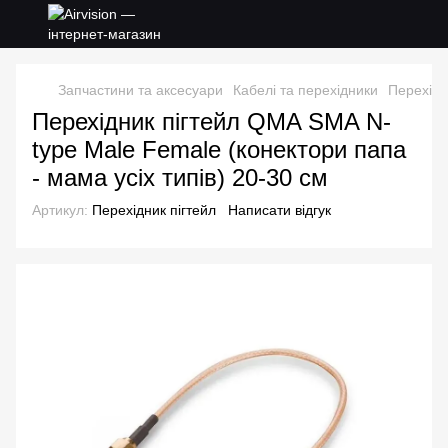
Запчастини та аксесуари
Кабелі та перехідники
Перехідн
Перехідник пігтейл QMA SMA N-
type Male Female (конектори папа
- мама усіх типів) 20-30 см
Артикул:
Перехідник пігтейл
Написати відгук