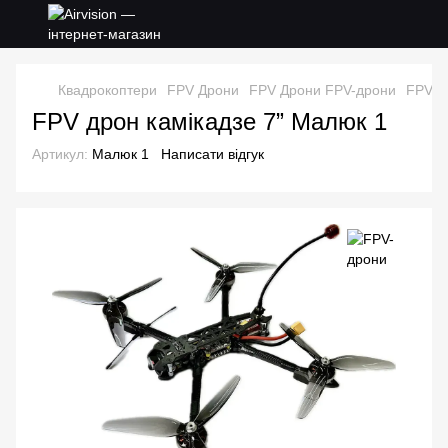
Квадрокоптери
FPV Дрони
FPV Дрони FPV-дрони
FPV д
FPV дрон камікадзе 7” Малюк 1
Артикул:
Малюк 1
Написати відгук