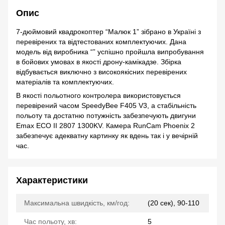
Опис
7-дюймовий квадрокоптер “Малюк 1” зібрано в Україні з
перевірених та відтестованих комплектуючих. Дана
модель від виробника “” успішно пройшла випробування
в бойових умовах в якості дрону-камікадзе. Збірка
відбувається виключно з високоякісних перевірених
матеріалів та комплектуючих.
В якості польотного контролера використовується
перевірений часом SpeedyBee F405 V3, а стабільність
польоту та достатню потужність забезпечують двигуни
Emax ECO II 2807 1300KV. Камера RunCam Phoenix 2
забезпечує адекватну картинку як вдень так і у вечірній
час.
Характеристики
Максимальна швидкість, км/год:
(20 сек), 90-110
Час польоту, хв:
5