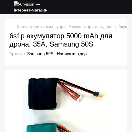
Запчастини та аксесуари
Акумулятори для дронів
Акумул
6s1p акумулятор 5000 mAh для
дрона, 35A, Samsung 50S
Артикул:
Samsung 50S
Написати відгук