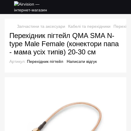
Запчастини та аксесуари
Кабелі та перехідники
Перехідн
Перехідник пігтейл QMA SMA N-
type Male Female (конектори папа
- мама усіх типів) 20-30 см
Артикул:
Перехідник пігтейл
Написати відгук